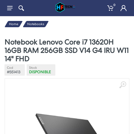
0
Home
Notebooks
Notebook Lenovo Core i7 13620H
16GB RAM 256GB SSD V14 G4 IRU W11
14" FHD
Cod
Stock
#551413
DISPONIBLE