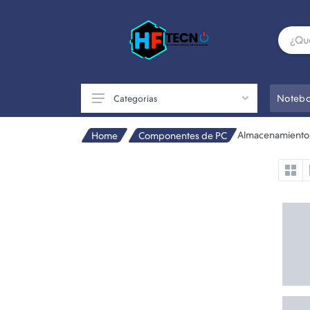
Notebo
Categorias
Almacenamiento
Home
Componentes de PC
Accesorios
Componentes de PC
Conectividad
Impresoras
Otros
Perifericos