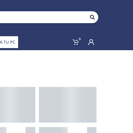
0
Á TU PC