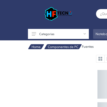
Notebo
Categorias
Fuentes
Home
Componentes de PC
Accesorios
Componentes de PC
Conectividad
Impresoras
Otros
Perifericos