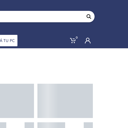
0
Á TU PC