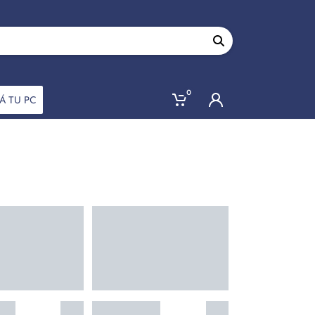
0
Á TU PC