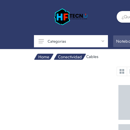
Notebo
Categorias
Cables
Home
Conectividad
Accesorios
Componentes de PC
Conectividad
Impresoras
Otros
Perifericos