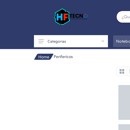
Notebo
Categorias
Perifericos
Home
Accesorios
Componentes de PC
Conectividad
Impresoras
Otros
Perifericos