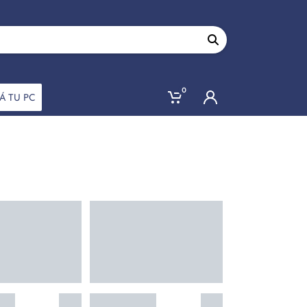
0
Á TU PC