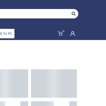
0
Á TU PC