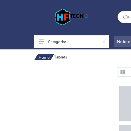
Notebo
Categorias
Tablets
Home
Accesorios
Componentes de PC
Conectividad
Impresoras
Otros
Perifericos