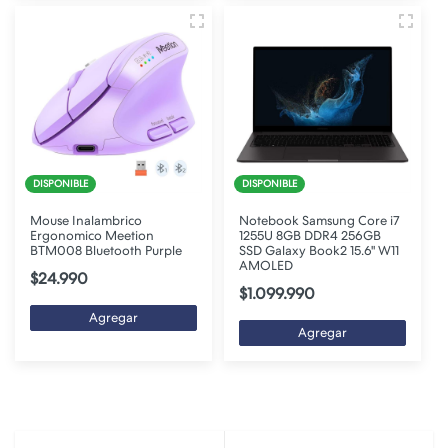
DISPONIBLE
DISPONIBLE
Mouse Inalambrico
Notebook Samsung Core i7
Ergonomico Meetion
1255U 8GB DDR4 256GB
BTM008 Bluetooth Purple
SSD Galaxy Book2 15.6" W11
AMOLED
$24.990
$1.099.990
Agregar
Agregar