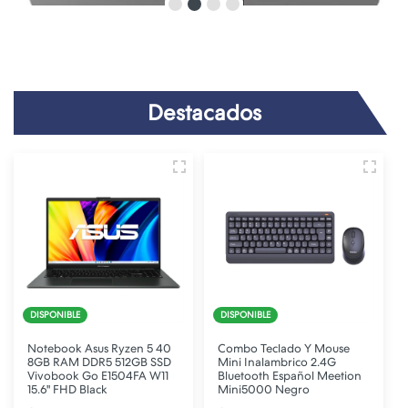
Destacados
DISPONIBLE
DISPONIBLE
Notebook Asus Ryzen 5 40
Combo Teclado Y Mouse
8GB RAM DDR5 512GB SSD
Mini Inalambrico 2.4G
Vivobook Go E1504FA W11
Bluetooth Español Meetion
15.6" FHD Black
Mini5000 Negro