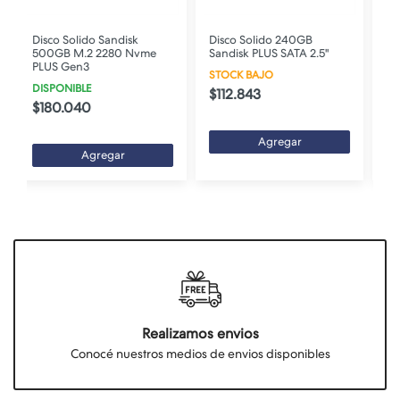
Disco Solido 240GB
Disco Solido Western
Sandisk PLUS SATA 2.5"
Digital 500GB SSD M.2
2
Nvme WD Black SN7100
STOCK BAJO
DISPONIBLE
$112.843
$221.272
Agregar
Agregar
Realizamos envios
Conocé nuestros medios de envios disponibles