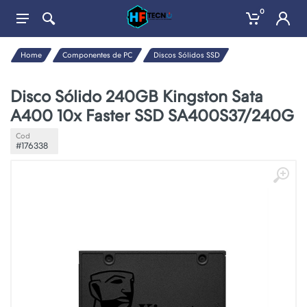
0
Home
Componentes de PC
Discos Sólidos SSD
Disco Sólido 240GB Kingston Sata
A400 10x Faster SSD SA400S37/240G
Cod
#176338