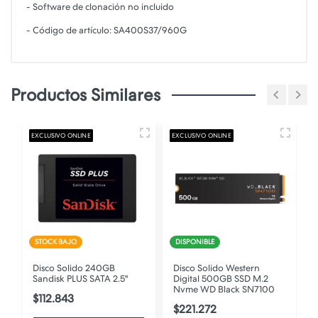
- Software de clonación no incluido
- Código de artículo: SA400S37/960G
Productos Similares
EXCLUSIVO ONLINE
EXCLUSIVO ONLINE
E
STOCK BAJO
DISPONIBLE
Disco Solido 240GB
Disco Solido Western
Sandisk PLUS SATA 2.5"
Digital 500GB SSD M.2
2
Nvme WD Black SN7100
$112.843
$221.272