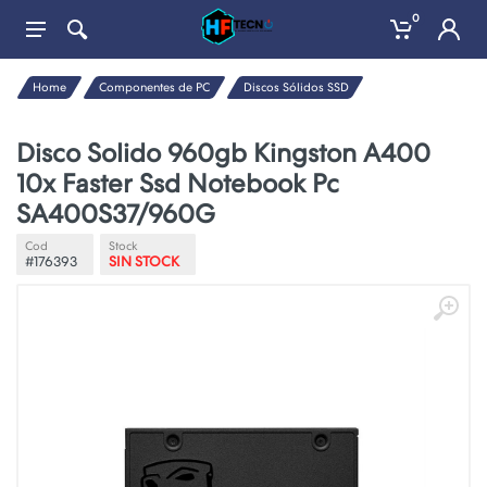
0
Home
Componentes de PC
Discos Sólidos SSD
Disco Solido 960gb Kingston A400
10x Faster Ssd Notebook Pc
SA400S37/960G
Cod
Stock
#176393
SIN STOCK