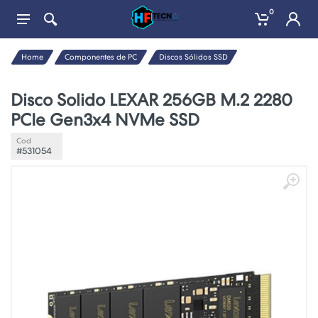
0
Home
Componentes de PC
Discos Sólidos SSD
Disco Solido LEXAR 256GB M.2 2280
PCIe Gen3x4 NVMe SSD
Cod
#531054