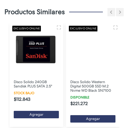
Productos Similares
EXCLUSIVO ONLINE
EXCLUSIVO ONLINE
E
Disco Solido 240GB
Disco Solido Western
Sandisk PLUS SATA 2.5"
Digital 500GB SSD M.2
2
Nvme WD Black SN7100
STOCK BAJO
DISPONIBLE
$112.843
$221.272
Agregar
Agregar