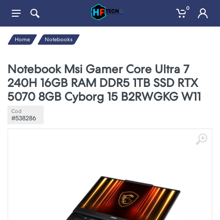
0
Home
Notebooks
Notebook Msi Gamer Core Ultra 7
240H 16GB RAM DDR5 1TB SSD RTX
5070 8GB Cyborg 15 B2RWGKG W11
Cod
#538286