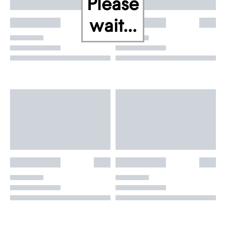
Please
wait...