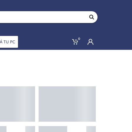
0
Á TU PC