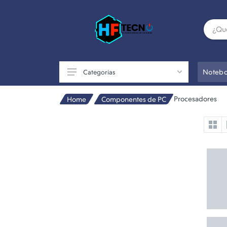
Notebo
Categorias
Procesadores
Home
Componentes de PC
Accesorios
Componentes de PC
Conectividad
Impresoras
Otros
Perifericos