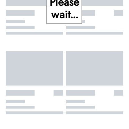
Please
wait...