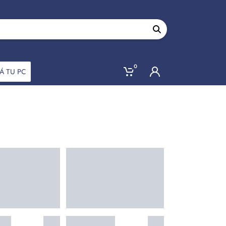
0
Á TU PC