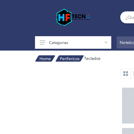
Notebo
Categorias
Teclados
Home
Perifericos
Accesorios
Componentes de PC
Conectividad
Impresoras
Otros
Perifericos