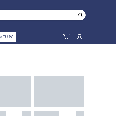
0
Á TU PC