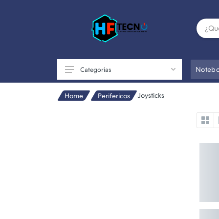
Notebo
Categorias
Joysticks
Home
Perifericos
Accesorios
Componentes de PC
Conectividad
Impresoras
Otros
Perifericos