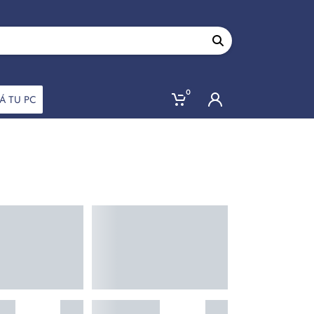
0
Á TU PC