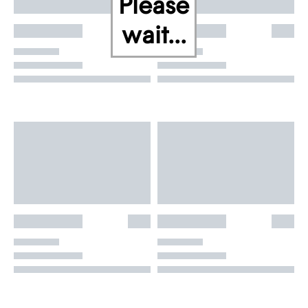
Please
wait...