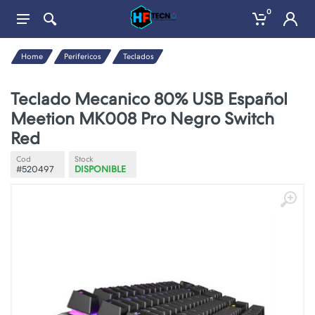
0
Home
Perifericos
Teclados
Teclado Mecanico 80% USB Español
Meetion MK008 Pro Negro Switch
Red
Cod
Stock
#520497
DISPONIBLE