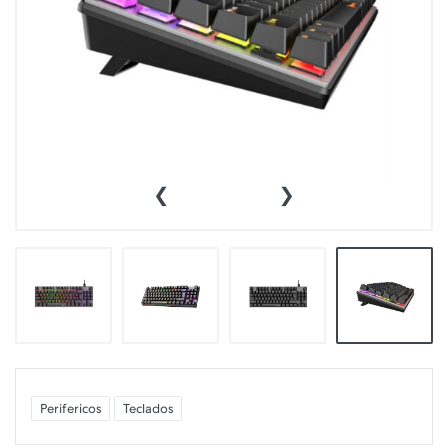
‹
›
Perifericos
Teclados