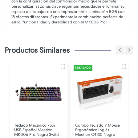
con la configuración del controlador macro que le permite
personalizar las zonas clave según sus necesidades e iluminar su
espacio de trabajo con una impresionante iluminación RGB con
18 efectos diferentes. ¡Experimente la combinación perfecta de
estilo, funcionalidad y durabilidad con el MK008 Pro!
Productos Similares
REBAJADO
Teclado Mecanico 75%
Combo Teclado Y Mouse
n
USB Español Meetion
Ergonómico Inglés
MK006 Pro Negro Switch
Meetion C4130 Negro