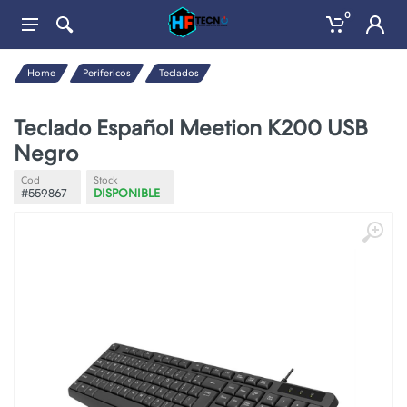
0
Home
Perifericos
Teclados
Teclado Español Meetion K200 USB
Negro
Cod
Stock
#559867
DISPONIBLE