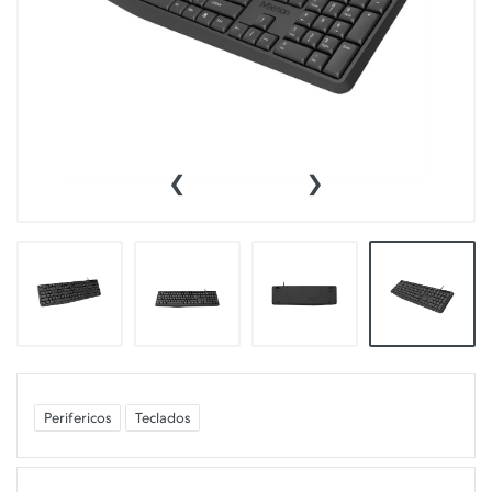
‹
›
Perifericos
Teclados