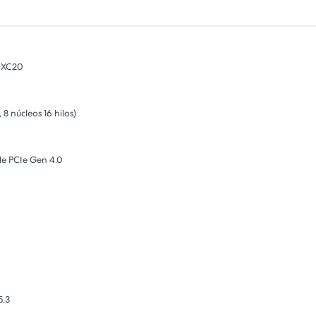
FXC20
 núcleos 16 hilos)
e PCIe Gen 4.0
5.3