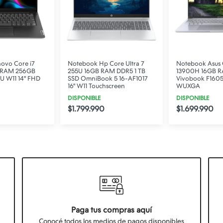
ovo Core i7
Notebook Hp Core Ultra 7
Notebook Asus 
 RAM 256GB
255U 16GB RAM DDR5 1 TB
13900H 16GB R
U W11 14" FHD
SSD OmniBook 5 16-AF1017
Vivobook F1605
16" W11 Touchscreen
WUXGA
DISPONIBLE
DISPONIBLE
$1.799.990
$1.699.990
Paga tus compras aquí
Conocé todos los medios de pagos disponibles