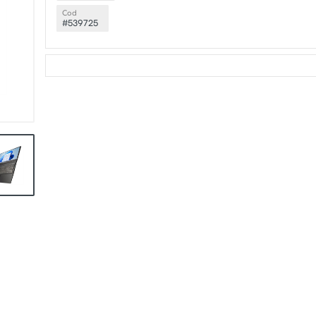
Cod
#539725