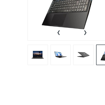
Sillas Gamers
Tablets
‹
›