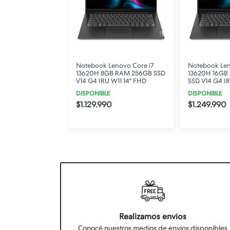
si Gamer Core i5
Notebook Lenovo Core i7
Notebook Len
GB RAM 512GB
13620H 8GB RAM 256GB SSD
13620H 16GB
50 4GB Thin 15
V14 G4 IRU W11 14" FHD
SSD V14 G4 IR
DISPONIBLE
DISPONIBLE
$1.129.990
$1.249.990
Realizamos envios
Conocé nuestros medios de envios disponibles