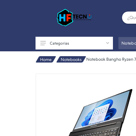
Notebo
Categorias
Notebook Bangho Ryzen 
Home
Notebooks
Accesorios
Componentes de PC
Conectividad
Impresoras
Otros
Perifericos