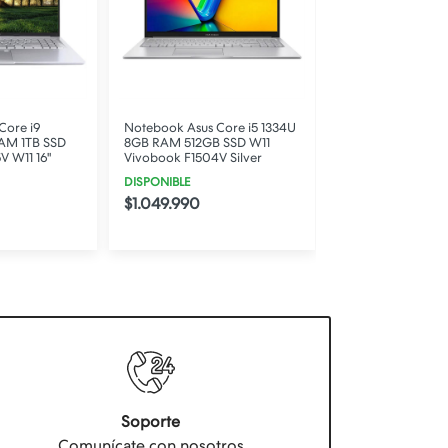
Core i9
Notebook Asus Core i5 1334U
Notebook Asus Co
AM 1TB SSD
8GB RAM 512GB SSD W11
16GB RAM 512GB 
V W11 16"
Vivobook F1504V Silver
Vivobook F1504V 
DISPONIBLE
STOCK BAJO
$1.049.990
$1.169.990
Soporte
Comunícate con nosotros